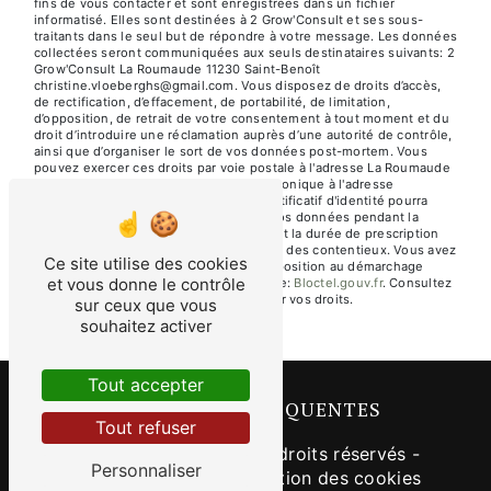
fins de vous contacter et sont enregistrées dans un fichier
informatisé. Elles sont destinées à 2 Grow'Consult et ses sous-
traitants dans le seul but de répondre à votre message. Les données
collectées seront communiquées aux seuls destinataires suivants: 2
Grow'Consult La Roumaude 11230 Saint-Benoît
christine.vloeberghs@gmail.com. Vous disposez de droits d’accès,
de rectification, d’effacement, de portabilité, de limitation,
d’opposition, de retrait de votre consentement à tout moment et du
droit d’introduire une réclamation auprès d’une autorité de contrôle,
ainsi que d’organiser le sort de vos données post-mortem. Vous
pouvez exercer ces droits par voie postale à l'adresse La Roumaude
11230 Saint-Benoît ou par courrier électronique à l'adresse
christine.vloeberghs@gmail.com. Un justificatif d'identité pourra
vous être demandé. Nous conservons vos données pendant la
période de prise de contact puis pendant la durée de prescription
légale aux fins probatoires et de gestion des contentieux. Vous avez
Ce site utilise des cookies
le droit de vous inscrire sur la liste d'opposition au démarchage
et vous donne le contrôle
téléphonique, disponible à cette adresse:
Bloctel.gouv.fr
. Consultez
le site cnil.fr pour plus d’informations sur vos droits.
sur ceux que vous
souhaitez activer
Tout accepter
RECHERCHES FRÉQUENTES
Tout refuser
©
Vistalid
- 2026 - Tous droits réservés -
Personnaliser
Mentions légales
-
Gestion des cookies