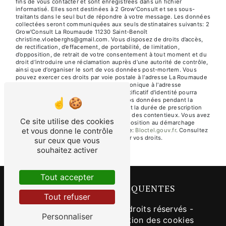
fins de vous contacter et sont enregistrées dans un fichier
informatisé. Elles sont destinées à 2 Grow'Consult et ses sous-
traitants dans le seul but de répondre à votre message. Les données
collectées seront communiquées aux seuls destinataires suivants: 2
Grow'Consult La Roumaude 11230 Saint-Benoît
christine.vloeberghs@gmail.com. Vous disposez de droits d’accès,
de rectification, d’effacement, de portabilité, de limitation,
d’opposition, de retrait de votre consentement à tout moment et du
droit d’introduire une réclamation auprès d’une autorité de contrôle,
ainsi que d’organiser le sort de vos données post-mortem. Vous
pouvez exercer ces droits par voie postale à l'adresse La Roumaude
11230 Saint-Benoît ou par courrier électronique à l'adresse
christine.vloeberghs@gmail.com. Un justificatif d'identité pourra
vous être demandé. Nous conservons vos données pendant la
période de prise de contact puis pendant la durée de prescription
légale aux fins probatoires et de gestion des contentieux. Vous avez
Ce site utilise des cookies
le droit de vous inscrire sur la liste d'opposition au démarchage
et vous donne le contrôle
téléphonique, disponible à cette adresse:
Bloctel.gouv.fr
. Consultez
le site cnil.fr pour plus d’informations sur vos droits.
sur ceux que vous
souhaitez activer
Tout accepter
RECHERCHES FRÉQUENTES
Tout refuser
©
Vistalid
- 2026 - Tous droits réservés -
Personnaliser
Mentions légales
-
Gestion des cookies