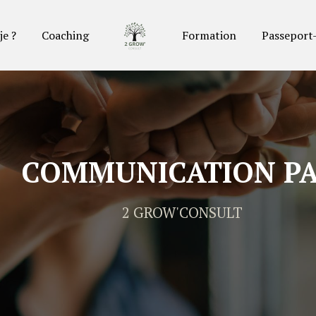
je ?
Coaching
Formation
Passeport
COMMUNICATION P
2 GROW'CONSULT