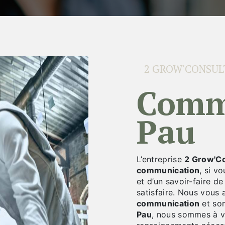
2 GROW'CONSUL
communication à
Pau
L’entreprise
2 Grow'Co
communication
, si v
et d’un savoir-faire d
satisfaire. Nous vous
communication
et som
Pau
, nous sommes à v