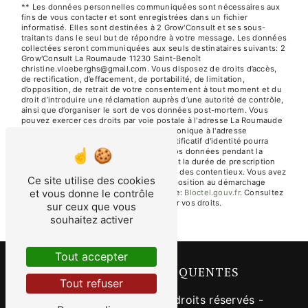
** Les données personnelles communiquées sont nécessaires aux
fins de vous contacter et sont enregistrées dans un fichier
informatisé. Elles sont destinées à 2 Grow'Consult et ses sous-
traitants dans le seul but de répondre à votre message. Les données
collectées seront communiquées aux seuls destinataires suivants: 2
Grow'Consult La Roumaude 11230 Saint-Benoît
christine.vloeberghs@gmail.com. Vous disposez de droits d’accès,
de rectification, d’effacement, de portabilité, de limitation,
d’opposition, de retrait de votre consentement à tout moment et du
droit d’introduire une réclamation auprès d’une autorité de contrôle,
ainsi que d’organiser le sort de vos données post-mortem. Vous
pouvez exercer ces droits par voie postale à l'adresse La Roumaude
11230 Saint-Benoît ou par courrier électronique à l'adresse
christine.vloeberghs@gmail.com. Un justificatif d'identité pourra
vous être demandé. Nous conservons vos données pendant la
période de prise de contact puis pendant la durée de prescription
légale aux fins probatoires et de gestion des contentieux. Vous avez
Ce site utilise des cookies
le droit de vous inscrire sur la liste d'opposition au démarchage
et vous donne le contrôle
téléphonique, disponible à cette adresse:
Bloctel.gouv.fr
. Consultez
le site cnil.fr pour plus d’informations sur vos droits.
sur ceux que vous
souhaitez activer
Tout accepter
RECHERCHES FRÉQUENTES
Tout refuser
©
Vistalid
- 2026 - Tous droits réservés -