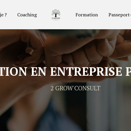
je ?
Coaching
Formation
Passeport
TION EN ENTREPRISE
2 GROW'CONSULT