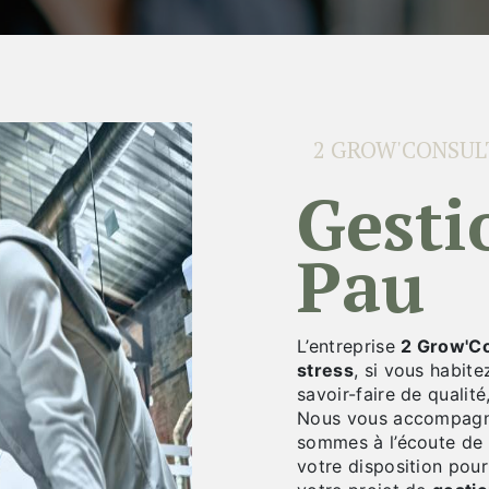
2 GROW'CONSUL
gestion du stress à
Pau
L’entreprise
2 Grow'Co
stress
, si vous habit
savoir-faire de qualit
Nous vous accompagno
sommes à l’écoute de 
votre disposition pou