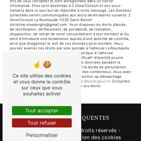
fins de vous contacter et sont enregistrées dans un fichier
informatisé. Elles sont destinées à 2 Grow'Consult et ses sous-
traitants dans le seul but de répondre à votre message. Les données
collectées seront communiquées aux seuls destinataires suivants: 2
Grow'Consult La Roumaude 11230 Saint-Benoît
christine.vloeberghs@gmail.com. Vous disposez de droits d’accès,
de rectification, d’effacement, de portabilité, de limitation,
d’opposition, de retrait de votre consentement à tout moment et du
droit d’introduire une réclamation auprès d’une autorité de contrôle,
ainsi que d’organiser le sort de vos données post-mortem. Vous
pouvez exercer ces droits par voie postale à l'adresse La Roumaude
11230 Saint-Benoît ou par courrier électronique à l'adresse
christine.vloeberghs@gmail.com. Un justificatif d'identité pourra
vous être demandé. Nous conservons vos données pendant la
période de prise de contact puis pendant la durée de prescription
légale aux fins probatoires et de gestion des contentieux. Vous avez
Ce site utilise des cookies
le droit de vous inscrire sur la liste d'opposition au démarchage
et vous donne le contrôle
téléphonique, disponible à cette adresse:
Bloctel.gouv.fr
. Consultez
le site cnil.fr pour plus d’informations sur vos droits.
sur ceux que vous
souhaitez activer
Tout accepter
RECHERCHES FRÉQUENTES
Tout refuser
©
Vistalid
- 2026 - Tous droits réservés -
Personnaliser
Mentions légales
-
Gestion des cookies