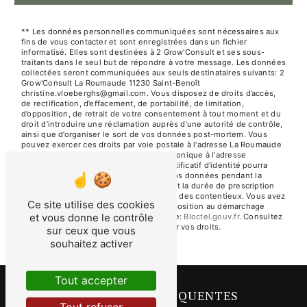
** Les données personnelles communiquées sont nécessaires aux
fins de vous contacter et sont enregistrées dans un fichier
informatisé. Elles sont destinées à 2 Grow'Consult et ses sous-
traitants dans le seul but de répondre à votre message. Les données
collectées seront communiquées aux seuls destinataires suivants: 2
Grow'Consult La Roumaude 11230 Saint-Benoît
christine.vloeberghs@gmail.com. Vous disposez de droits d’accès,
de rectification, d’effacement, de portabilité, de limitation,
d’opposition, de retrait de votre consentement à tout moment et du
droit d’introduire une réclamation auprès d’une autorité de contrôle,
ainsi que d’organiser le sort de vos données post-mortem. Vous
pouvez exercer ces droits par voie postale à l'adresse La Roumaude
11230 Saint-Benoît ou par courrier électronique à l'adresse
christine.vloeberghs@gmail.com. Un justificatif d'identité pourra
vous être demandé. Nous conservons vos données pendant la
période de prise de contact puis pendant la durée de prescription
légale aux fins probatoires et de gestion des contentieux. Vous avez
Ce site utilise des cookies
le droit de vous inscrire sur la liste d'opposition au démarchage
et vous donne le contrôle
téléphonique, disponible à cette adresse:
Bloctel.gouv.fr
. Consultez
le site cnil.fr pour plus d’informations sur vos droits.
sur ceux que vous
souhaitez activer
Tout accepter
RECHERCHES FRÉQUENTES