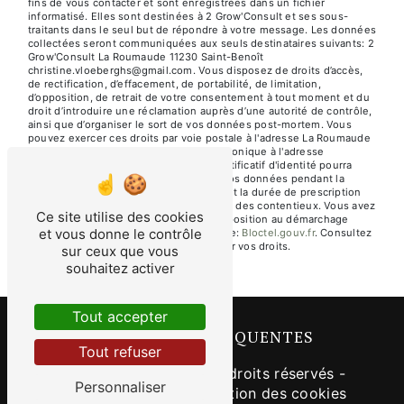
fins de vous contacter et sont enregistrées dans un fichier
informatisé. Elles sont destinées à 2 Grow'Consult et ses sous-
traitants dans le seul but de répondre à votre message. Les données
collectées seront communiquées aux seuls destinataires suivants: 2
Grow'Consult La Roumaude 11230 Saint-Benoît
christine.vloeberghs@gmail.com. Vous disposez de droits d’accès,
de rectification, d’effacement, de portabilité, de limitation,
d’opposition, de retrait de votre consentement à tout moment et du
droit d’introduire une réclamation auprès d’une autorité de contrôle,
ainsi que d’organiser le sort de vos données post-mortem. Vous
pouvez exercer ces droits par voie postale à l'adresse La Roumaude
11230 Saint-Benoît ou par courrier électronique à l'adresse
christine.vloeberghs@gmail.com. Un justificatif d'identité pourra
vous être demandé. Nous conservons vos données pendant la
période de prise de contact puis pendant la durée de prescription
légale aux fins probatoires et de gestion des contentieux. Vous avez
Ce site utilise des cookies
le droit de vous inscrire sur la liste d'opposition au démarchage
et vous donne le contrôle
téléphonique, disponible à cette adresse:
Bloctel.gouv.fr
. Consultez
le site cnil.fr pour plus d’informations sur vos droits.
sur ceux que vous
souhaitez activer
Tout accepter
RECHERCHES FRÉQUENTES
Tout refuser
©
Vistalid
- 2026 - Tous droits réservés -
Personnaliser
Mentions légales
-
Gestion des cookies