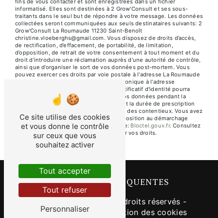
fins de vous contacter et sont enregistrées dans un fichier
informatisé. Elles sont destinées à 2 Grow'Consult et ses sous-
traitants dans le seul but de répondre à votre message. Les données
collectées seront communiquées aux seuls destinataires suivants: 2
Grow'Consult La Roumaude 11230 Saint-Benoît
christine.vloeberghs@gmail.com. Vous disposez de droits d’accès,
de rectification, d’effacement, de portabilité, de limitation,
d’opposition, de retrait de votre consentement à tout moment et du
droit d’introduire une réclamation auprès d’une autorité de contrôle,
ainsi que d’organiser le sort de vos données post-mortem. Vous
pouvez exercer ces droits par voie postale à l'adresse La Roumaude
11230 Saint-Benoît ou par courrier électronique à l'adresse
christine.vloeberghs@gmail.com. Un justificatif d'identité pourra
vous être demandé. Nous conservons vos données pendant la
période de prise de contact puis pendant la durée de prescription
légale aux fins probatoires et de gestion des contentieux. Vous avez
Ce site utilise des cookies
le droit de vous inscrire sur la liste d'opposition au démarchage
et vous donne le contrôle
téléphonique, disponible à cette adresse:
Bloctel.gouv.fr
. Consultez
le site cnil.fr pour plus d’informations sur vos droits.
sur ceux que vous
souhaitez activer
Tout accepter
RECHERCHES FRÉQUENTES
Tout refuser
©
Vistalid
- 2026 - Tous droits réservés -
Personnaliser
Mentions légales
-
Gestion des cookies